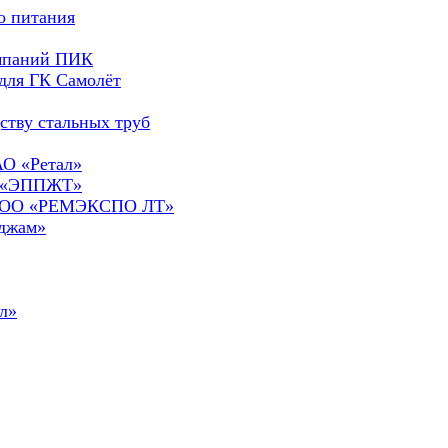
о питания
омпаний ПИК
для ГК Самолёт
ству стальных труб
АО «Ретал»
О «ЭППЖТ»
а ООО «РЕМЭКСПО ЛТ»
сджам»
л»