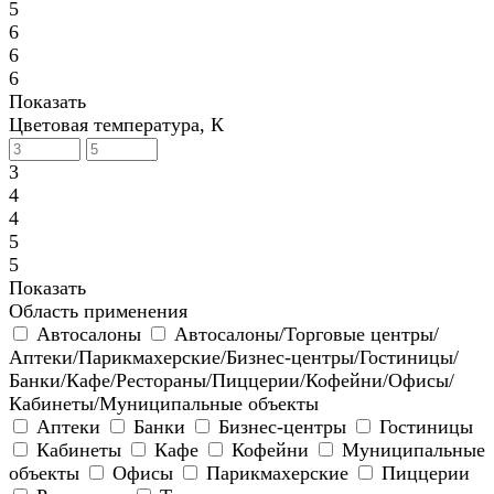
5
6
6
6
Показать
Цветовая температура, К
3
4
4
5
5
Показать
Область применения
Автосалоны
Автосалоны/Торговые центры/
Аптеки/Парикмахерские/Бизнес-центры/Гостиницы/
Банки/Кафе/Рестораны/Пиццерии/Кофейни/Офисы/
Кабинеты/Муниципальные объекты
Аптеки
Банки
Бизнес-центры
Гостиницы
Кабинеты
Кафе
Кофейни
Муниципальные
объекты
Офисы
Парикмахерские
Пиццерии