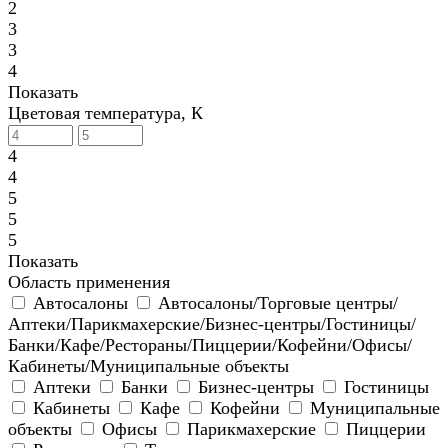
2
3
3
4
Показать
Цветовая температура, К
4
4
5
5
5
Показать
Область применения
Автосалоны
Автосалоны/Торговые центры/
Аптеки/Парикмахерские/Бизнес-центры/Гостиницы/
Банки/Кафе/Рестораны/Пиццерии/Кофейни/Офисы/
Кабинеты/Муниципальные объекты
Аптеки
Банки
Бизнес-центры
Гостиницы
Кабинеты
Кафе
Кофейни
Муниципальные
объекты
Офисы
Парикмахерские
Пиццерии