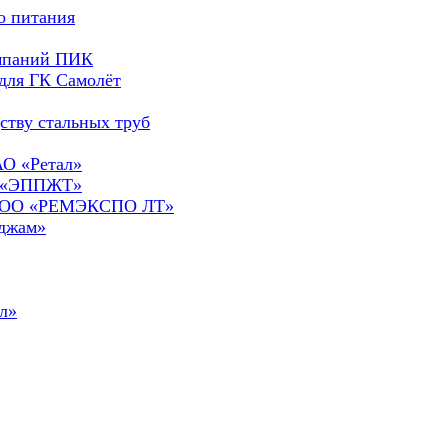
о питания
омпаний ПИК
для ГК Самолёт
ству стальных труб
АО «Ретал»
О «ЭППЖТ»
а ООО «РЕМЭКСПО ЛТ»
сджам»
л»