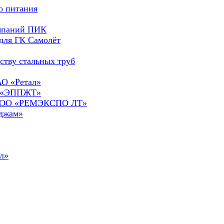
о питания
омпаний ПИК
для ГК Самолёт
ству стальных труб
АО «Ретал»
О «ЭППЖТ»
а ООО «РЕМЭКСПО ЛТ»
сджам»
л»