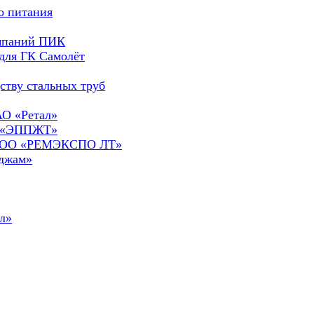
о питания
омпаний ПИК
для ГК Самолёт
ству стальных труб
АО «Ретал»
О «ЭППЖТ»
а ООО «РЕМЭКСПО ЛТ»
сджам»
л»