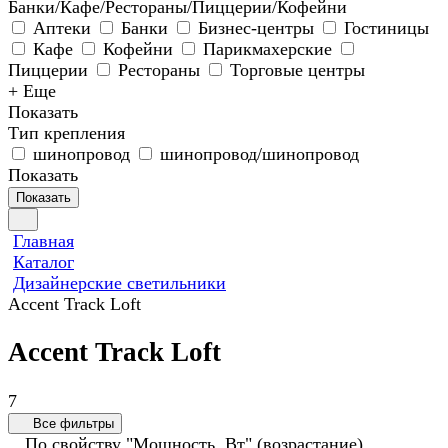
Банки/Кафе/Рестораны/Пиццерии/Кофейни
Аптеки
Банки
Бизнес-центры
Гостиницы
Кафе
Кофейни
Парикмахерские
Пиццерии
Рестораны
Торговые центры
+ Еще
Показать
Тип крепления
шинопровод
шинопровод/шинопровод
Показать
Показать
Главная
Каталог
Дизайнерские светильники
Accent Track Loft
Accent Track Loft
7
Все фильтры
По свойству "Мощность, Вт" (возрастание)